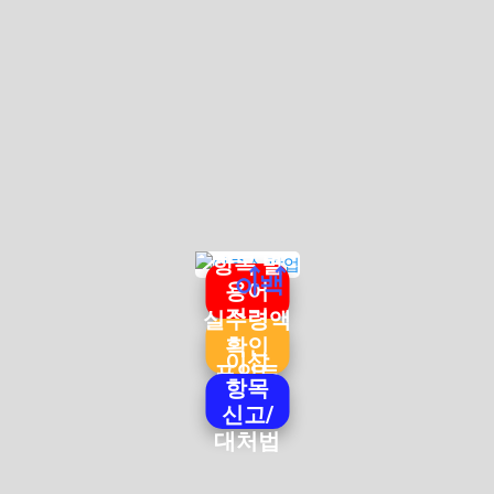
항목 별
용어
정리
실수령액
확인
이상
포인트
항목
신고/
대처법